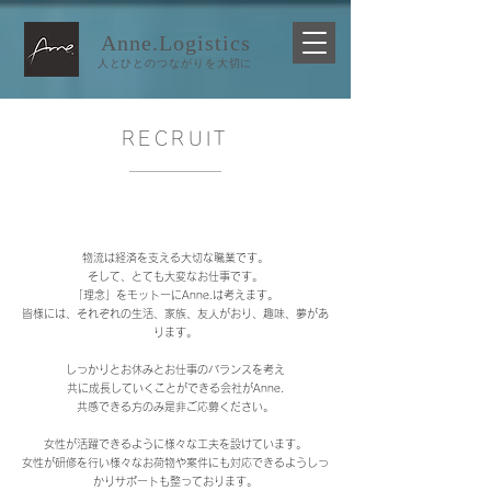
Anne.Logistics​
人とひとのつながりを大切に
RECRUIT
物流は経済を支える大切な職業です。
そして、とても大変なお仕事です。
「理念」をモットーにAnne.は考えます。
皆様には、それぞれの生活、家族、友人がおり、趣味、夢があ
ります。
しっかりとお休みとお仕事のバランスを考え
共に成長していくことができる会社がAnne.
共感できる方のみ是非ご応募ください。
女性が活躍できるように様々な工夫を設けています。
女性が研修を行い様々なお荷物や案件にも対応できるようしっ
かりサポートも整っております。