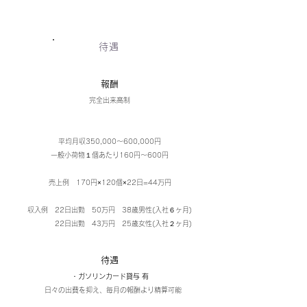
待遇
​報酬
完全出来高制
​平均月収350,000〜600,000円
一般小荷物１個あたり160円〜600円
​売上例 170円×120個×22日=44万円
収入例 22日出勤 50万円 38歳男性(入社６ヶ月)
22日出勤 43万円 25歳女性(入社２ヶ月)
待遇
・ガソリンカード貸与 有
​ 日々の出費を抑え、毎月の報酬より精算可能​