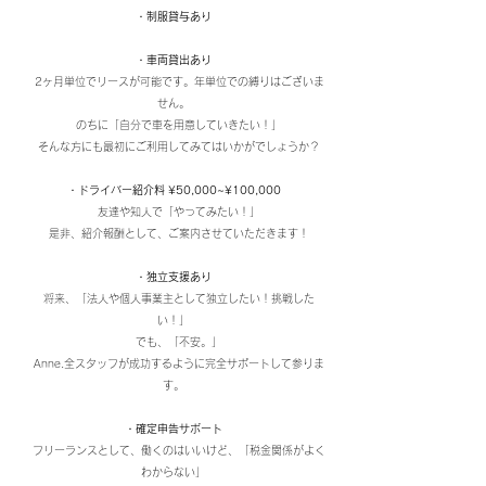
・制服貸与あり
・車両貸出あり
2ヶ月単位でリースが可能です。年単位での縛りはございま
せん。
のちに「自分で車を用意していきたい！」
そんな方にも最初にご利用してみてはいかがでしょうか？
・ドライバー紹介料 ¥50,000~¥100,000
友達や知人で「やってみたい！」
是非、紹介報酬として、ご案内させていただきます！
・独立支援あり
将来、「法人や個人事業主として独立したい！挑戦した
い！」
でも、「不安。」
Anne.全スタッフが成功するように完全サポートして参りま
す。
・確定申告サポート
フリーランスとして、働くのはいいけど、「税金関係がよく
わからない」