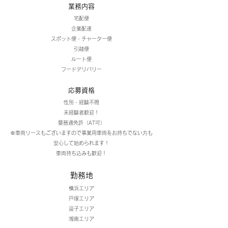
業務内容
宅配便
企業配達
スポット便・チャーター便
引越便
ルート便​
​フードデリバリー
応募資格
性別・経験不問
​未経験者歓迎！
​要普通免許（AT可）
※車両リースもございますので事業用車両をお持ちでない方も
安心して始められます！
​車両持ち込みも歓迎！
勤務地
横浜エリア
戸塚エリア
逗子エリア
湘南エリア